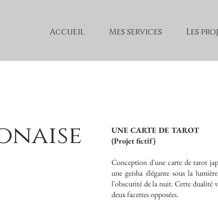
Accueil
Mes services
Les pro
onaise
UNE CARTE DE TAROT
(Projet fictif)
Conception d'une carte de tarot ja
une geisha élégante sous la lumièr
l'obscurité de la nuit. Cette dualité 
deux facettes opposées.