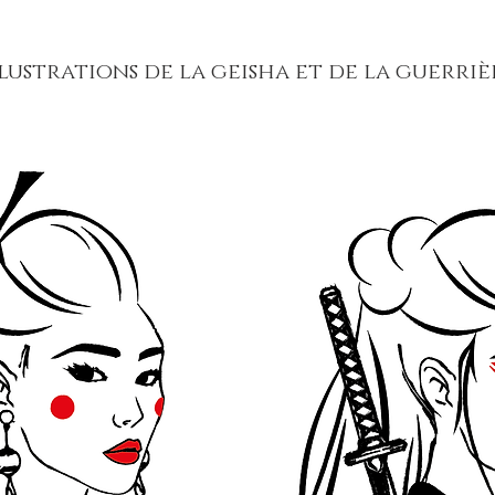
llustrations de la geisha et de la guerriè